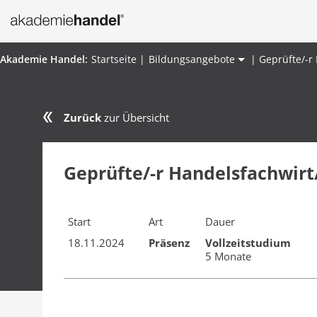
Startseite
Bildungsangebote
Geprüfte/-r
Zurück
zur Übersicht
Geprüfte/-r Handelsfachwirt/
Start
Art
Dauer
18.11.2024
Präsenz
Vollzeitstudium
5 Monate