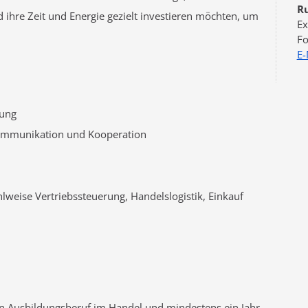
R
 ihre Zeit und Energie gezielt investieren möchten, um
Ex
E-
ung
ommunikation und Kooperation
lweise Vertriebssteuerung, Handelslogistik, Einkauf
n Ausbildungsberuf im Handel und mindestens ein Jahr