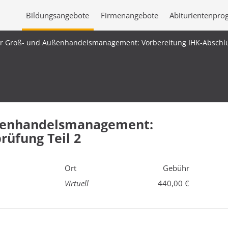
Bildungsangebote
Firmenangebote
Abiturientenpr
ür Groß- und Außenhandelsmanagement: Vorbereitung IHK-Abschlu
ußenhandelsmanagement:
rüfung Teil 2
Ort
Gebühr
Virtuell
440,00 €