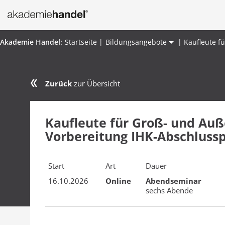
Startseite
Bildungsangebote
Kaufleute f
Zurück
zur Übersicht
Kaufleute für Groß- und A
Vorbereitung IHK-Abschlussp
Start
Art
Dauer
16.10.2026
Online
Abend­seminar
sechs Abende