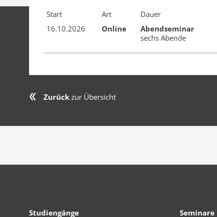
Start
Art
Dauer
16.10.2026
Online
Abend­seminar
sechs Abende
Zurück
zur Übersicht
Studiengänge
Seminare