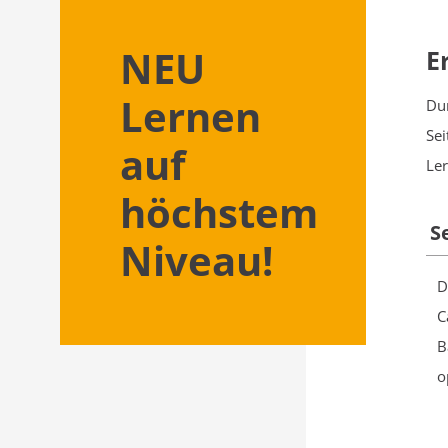
NEU
E
Lernen
Du
Sei
auf
Le
höchstem
S
Niveau!
D
C
B
o