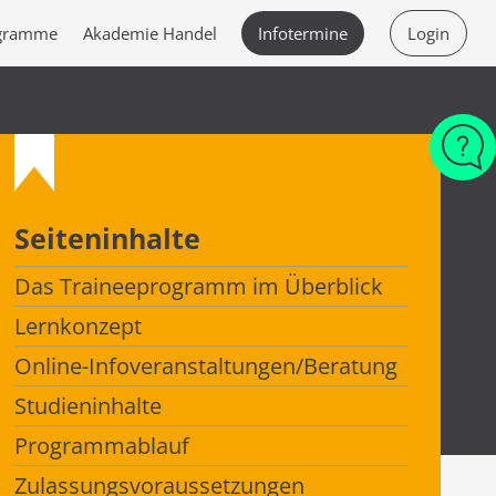
ogramme
Akademie Handel
Infotermine
Login
Seiteninhalte
Das Traineeprogramm im Überblick
Lernkonzept
Online-Infoveranstaltungen/Beratung
Studieninhalte
Programmablauf
Zulassungsvoraussetzungen