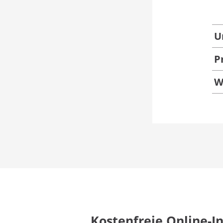
U
P
W
Kostenfreie Online-I