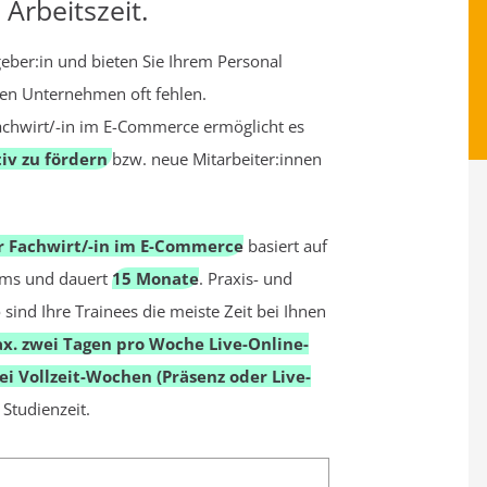
Arbeitszeit.
itgeber:in und bieten Sie Ihrem Personal
ren Unternehmen oft fehlen.
chwirt/-in im E-Commerce ermöglicht es
iv zu fördern
bzw. neue Mitarbeiter:innen
 Fachwirt/-in im E-Commerce
basiert auf
mms und dauert
15 Monate
. Praxis- und
 sind Ihre Trainees die meiste Zeit bei Ihnen
x.
zwei Tagen pro Woche Live-Online-
ei Vollzeit-Wochen (Präsenz oder Live-
 Studienzeit.