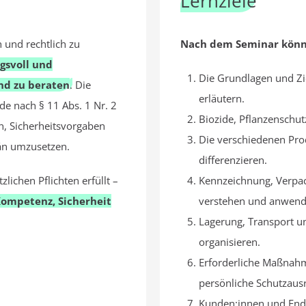
Lernziele
h und rechtlich zu
Nach dem Seminar könn
gsvoll und
Die Grundlagen und Zi
nd zu beraten
.
Die
erläutern.
e nach § 11 Abs. 1 Nr. 2
Biozide, Pflanzenschut
n, Sicherheitsvorgaben
Die verschiedenen Pr
än umzusetzen.
differenzieren.
zlichen Pflichten erfüllt –
Kennzeichnung, Verpac
ompetenz, Sicherheit
verstehen und anwen
Lagerung, Transport u
organisieren.
Erforderliche Maßnahm
persönliche Schutzaus
Kunden:innen und End