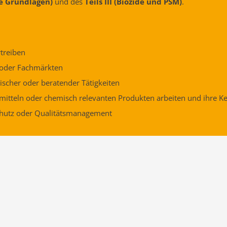
he Grundlagen)
und des
Teils III
(Biozide und PSM)
.
rtreiben
n oder Fachmärkten
ischer oder beratender Tätigkeiten
tzmitteln oder chemisch relevanten Produkten arbeiten und ihre 
schutz oder Qualitätsmanagement