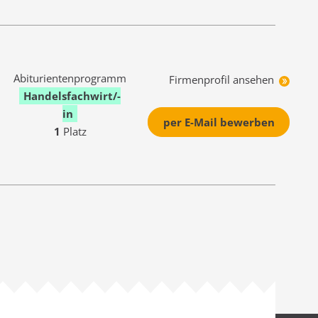
Abiturientenprogramm
Firmenprofil ansehen
Handelsfachwirt/-
in
per E-Mail bewerben
1
Platz