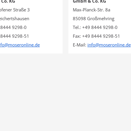
Co. KG
GmbH & Co. KG
ofener Straße 3
Max-Planck-Str. 8a
ichertshausen
85098 Großmehring
9 8444 9298-0
Tel.: +49 8444 9298-0
 8444 9298-51
Fax: +49 8444 9298-51
nfo
@
moseronline.de
E-Mail:
info
@
moseronline.de