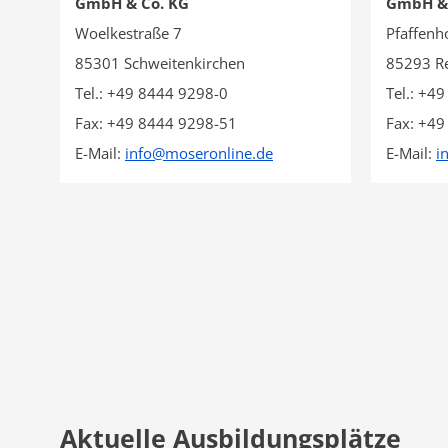
GmbH & Co. KG
GmbH & 
Woelkestraße 7
Pfaffenh
85301 Schweitenkirchen
85293 Re
Tel.: +49 8444 9298-0
Tel.: +4
Fax: +49 8444 9298-51
Fax: +49
E-Mail:
info
@
moseronline.de
E-Mail:
i
Aktuelle Ausbildungsplätze