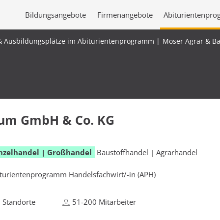
Bildungsangebote
Firmenangebote
Abiturientenpr
& Ausbildungsplätze im Abiturientenprogramm
Moser Agrar & B
rum GmbH & Co. KG
nzelhandel | Großhandel
Baustoffhandel | Agrarhandel
turientenprogramm Handelsfachwirt/-in (APH)
 Standorte
51-200 Mitarbeiter