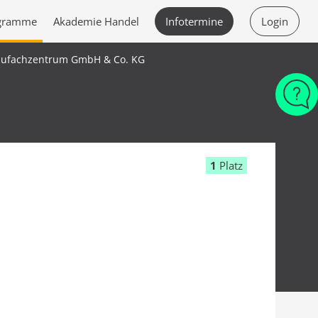
ogramme
Akademie Handel
Infotermine
Login
aufachzentrum GmbH & Co. KG
1
Platz