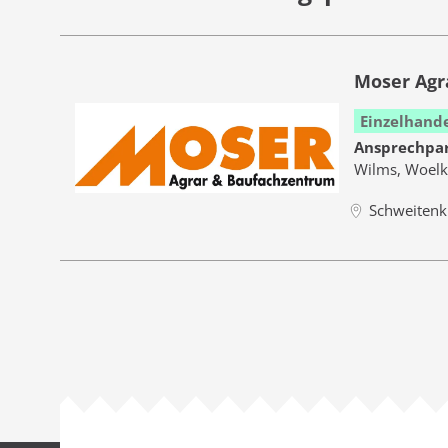
Moser Agr
Einzelhand
Ansprechpa
Wilms, Woelke
Schweitenk