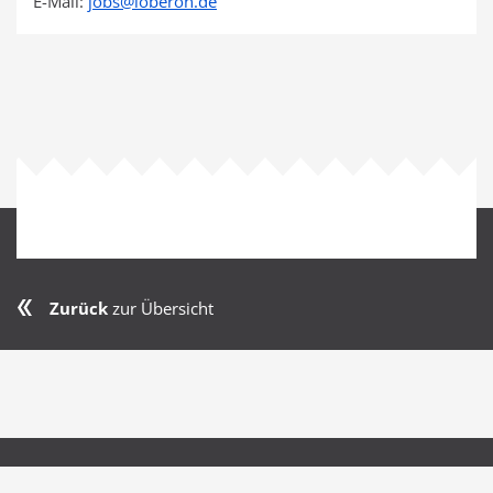
E-Mail:
jobs
@
loberon.de
Zurück
zur Übersicht