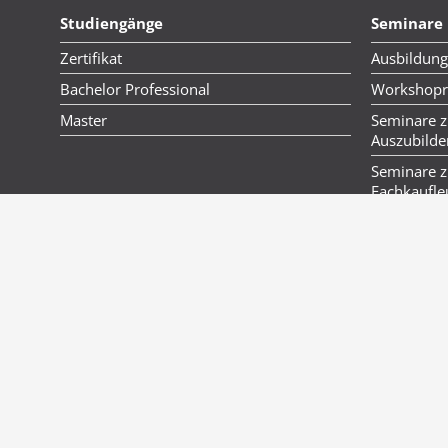
Studiengänge
Seminare
Zertifikat
Ausbildung
Bachelor Professional
Workshopre
Master
Seminare z
Auszubild
Seminare z
Fachkaufle
Seminare 
Seminare E
Sachkunde
Qualitätsm
Alle Infotermine