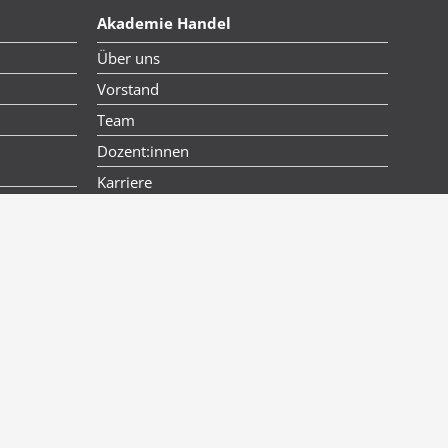
Akademie Handel
Über uns
Vorstand
Team
m
Dozent:innen
Karriere
Kontakt und Standorte
Folgen Sie uns auf:
s & Seminartermine