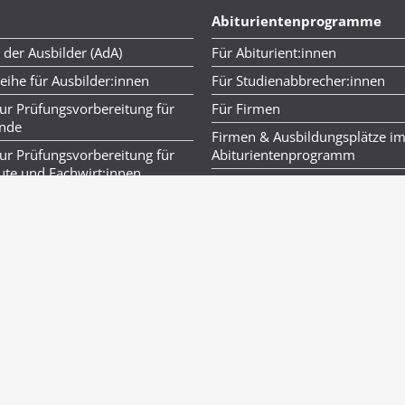
Abiturientenprogramme
 der Ausbilder (AdA)
Für Abiturient:innen
ihe für Ausbilder:innen
Für Studienabbrecher:innen
ur Prüfungsvorbereitung für
Für Firmen
ende
Firmen & Ausbildungsplätze i
ur Prüfungsvorbereitung für
Abiturientenprogramm
ute und Fachwirt:innen
Rechnungswesen
inkauf
seminare
anagement-Beauftragte/-r
Alle Studienstart