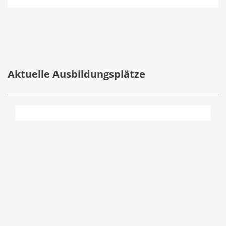
Aktuelle Ausbildungsplätze
Hirmer GmbH & Co. KG
Einzelhandel
Textil