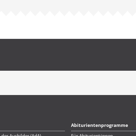
Abiturientenprogramme
 der Ausbilder (AdA)
Für Abiturient:innen