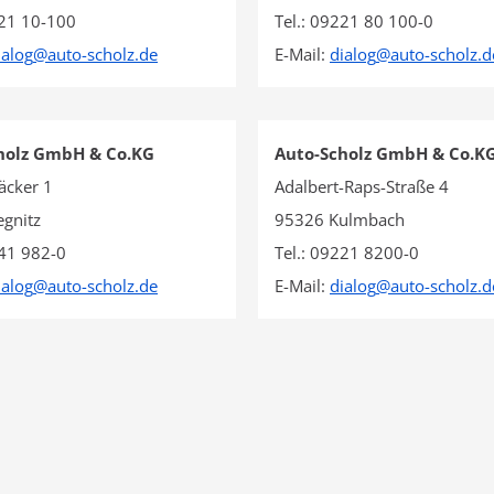
221 10-100
Tel.: 09221 80 100-0
ialog
@
auto-scholz.de
E-Mail:
dialog
@
auto-scholz.d
holz GmbH & Co.KG
Auto-Scholz GmbH & Co.K
äcker 1
Adalbert-Raps-Straße 4
gnitz
95326 Kulmbach
241 982-0
Tel.: 09221 8200-0
ialog
@
auto-scholz.de
E-Mail:
dialog
@
auto-scholz.d