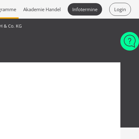
ogramme
Akademie Handel
Infotermine
Login
H & Co. KG