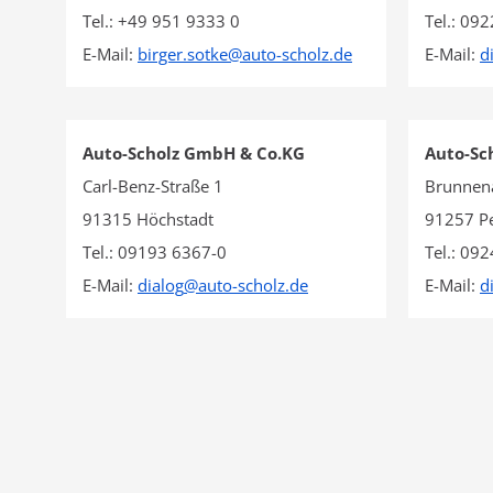
Tel.: +49 951 9333 0
Tel.: 09
E-Mail:
birger.sotke
@
auto-scholz.de
E-Mail:
d
Auto-Scholz GmbH & Co.KG
Auto-Sc
Carl-Benz-Straße 1
Brunnen
91315 Höchstadt
91257 Pe
Tel.: 09193 6367-0
Tel.: 09
E-Mail:
dialog
@
auto-scholz.de
E-Mail:
d