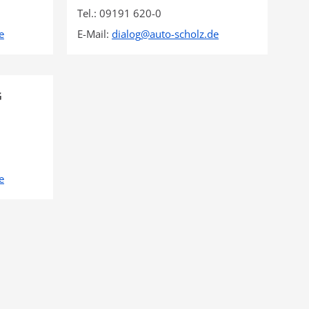
Tel.: 09191 620-0
e
E-Mail:
dialog
@
auto-scholz.de
G
e