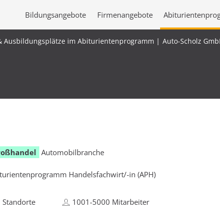
Bildungsangebote
Firmenangebote
Abiturientenpr
& Ausbildungsplätze im Abiturientenprogramm
Auto-Scholz Gmb
roßhandel
Automobilbranche
turientenprogramm Handelsfachwirt/-in (APH)
 Standorte
1001-5000 Mitarbeiter